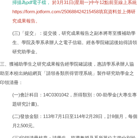
掃描為pdf電子檔，
於3月31日(星期一)中午12點前至線上系統
https://form.jotform.com/250688424215458填寫資料並上傳研
究成果報告。
(三)「提交」：提交後，研究成果報告之副本將寄至獲補助學
生、學院及學系承辦人之電子信箱。經各學院確認後始得請領
研究助學金。
三、獲補助學生之研究成果報告經學院確認後，惠請學系承辦人協
助至本校出納組網頁「請領各類所得管理系統」製作研究助學金之
印領清冊：
(一)會計科目：14C0301042，所得類別：00-助學金(大專生專
題研究計畫)。
(二)發放金額：113年7月1日至114年2月28日，計8個月，每個
月2,500元。
(三)印領清冊核章：請學生、指導教授及系所單位主管分別於