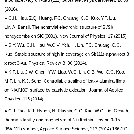
a Surface Alloy on Au/Si(111) Substrate', Physical Review B, 93
(2016).
● C.H. Hsu, Z.Q. Huang, F.C. Chuang, C.C. Kuo, Y.T. Liu, H.
Lin, A. Bansil, The nontrivial electronic structure of Bi/Sb
honeycombs on SiC(0001), New Journal of Physics, 17 (2015).
● S.Y. Wu, C.H. Hsu, W.C.V. Yeh, H. Lin, F.C. Chuang, C.C.
Kuo, Stable structure of high In coverage on Si(111)-alpha-root 3
x root
3-Au, Physical Review B, 90 (2014).
● K.T. Liu, J.W. Chen, Y.W. Liao, W.C. Lin, C.B. Wu, C.C. Kuo,
M.T. Lin, K.J. Song, Controllable sealing of leaky alumina films
on NiAl(100) surface by catalytic oxidation, Journal of Applied
Physics, 115 (2014).
● C.J. Tsai, K.J. Hsueh, N. Plusnin, C.C. Kuo, W.C. Lin, Growth,
thermal stability and magnetism of Ni ultrathin films on 0-3 x
3/W(111) surface, Applied Surface Science, 313 (2014) 166-171.