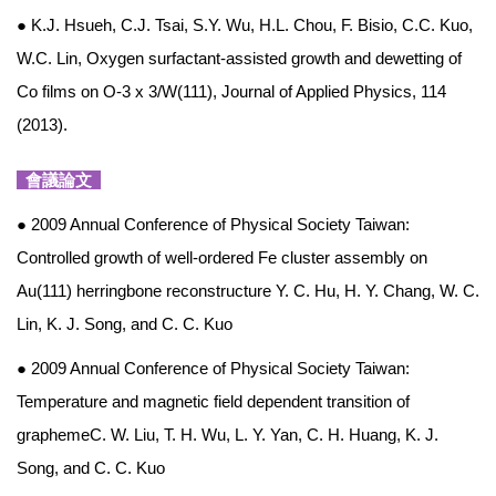
● K.J. Hsueh, C.J. Tsai, S.Y. Wu, H.L. Chou, F. Bisio, C.C. Kuo,
W.C. Lin, Oxygen surfactant-assisted growth and dewetting of
Co films on O-3 x 3/W(111), Journal of Applied Physics, 114
(2013).
會議論文
● 2009 Annual Conference of Physical Society Taiwan:
Controlled growth of well-ordered Fe cluster assembly on
Au(111) herringbone reconstructure Y. C. Hu, H. Y. Chang, W. C.
Lin, K. J. Song, and C. C. Kuo
● 2009 Annual Conference of Physical Society Taiwan:
Temperature and magnetic field dependent transition of
graphemeC. W. Liu, T. H. Wu, L. Y. Yan, C. H. Huang, K. J.
Song, and C. C. Kuo