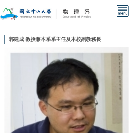
跳
到
主
要
內
容
郭建成 教授兼本系系主任及本校副教務長
區