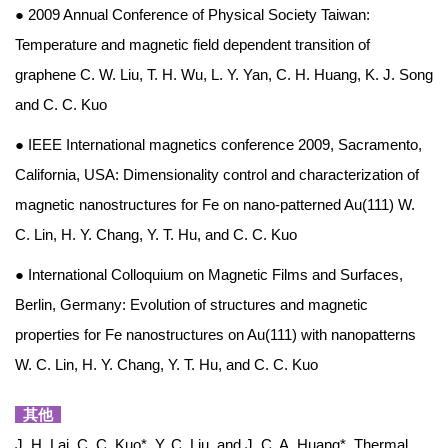
● 2009 Annual Conference of Physical Society Taiwan:
Temperature and magnetic field dependent transition of
graphene C. W. Liu, T. H. Wu, L. Y. Yan, C. H. Huang, K. J. Song
and C. C. Kuo
● IEEE International magnetics conference 2009, Sacramento,
California, USA: Dimensionality control and characterization of
magnetic nanostructures for Fe on nano-patterned Au(111) W.
C. Lin, H. Y. Chang, Y. T. Hu, and C. C. Kuo
● International Colloquium on Magnetic Films and Surfaces,
Berlin, Germany: Evolution of structures and magnetic
properties for Fe nanostructures on Au(111) with nanopatterns
W. C. Lin, H. Y. Chang, Y. T. Hu, and C. C. Kuo
其他
J. H. Lai, C. C. Kuo*, Y. C. Liu, and J. C. A. Huang*. Thermal