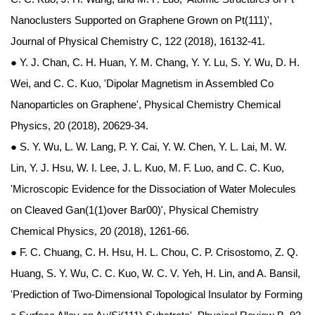
Nanoclusters Supported on Graphene Grown on Pt(111)',
Journal of Physical Chemistry C, 122 (2018), 16132-41.
● Y. J. Chan, C. H. Huan, Y. M. Chang, Y. Y. Lu, S. Y. Wu, D. H.
Wei, and C. C. Kuo, 'Dipolar Magnetism in Assembled Co
Nanoparticles on Graphene', Physical Chemistry Chemical
Physics, 20 (2018), 20629-34.
● S. Y. Wu, L. W. Lang, P. Y. Cai, Y. W. Chen, Y. L. Lai, M. W.
Lin, Y. J. Hsu, W. I. Lee, J. L. Kuo, M. F. Luo, and C. C. Kuo,
'Microscopic Evidence for the Dissociation of Water Molecules
on Cleaved Gan(1(1)over Bar00)', Physical Chemistry
Chemical Physics, 20 (2018), 1261-66.
● F. C. Chuang, C. H. Hsu, H. L. Chou, C. P. Crisostomo, Z. Q.
Huang, S. Y. Wu, C. C. Kuo, W. C. V. Yeh, H. Lin, and A. Bansil,
'Prediction of Two-Dimensional Topological Insulator by Forming